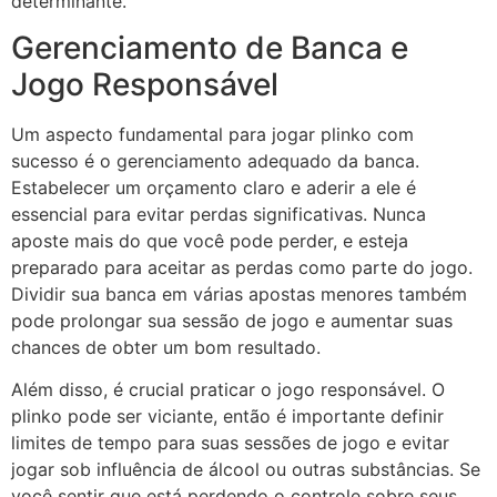
determinante.
Gerenciamento de Banca e
Jogo Responsável
Um aspecto fundamental para jogar plinko com
sucesso é o gerenciamento adequado da banca.
Estabelecer um orçamento claro e aderir a ele é
essencial para evitar perdas significativas. Nunca
aposte mais do que você pode perder, e esteja
preparado para aceitar as perdas como parte do jogo.
Dividir sua banca em várias apostas menores também
pode prolongar sua sessão de jogo e aumentar suas
chances de obter um bom resultado.
Além disso, é crucial praticar o jogo responsável. O
plinko pode ser viciante, então é importante definir
limites de tempo para suas sessões de jogo e evitar
jogar sob influência de álcool ou outras substâncias. Se
você sentir que está perdendo o controle sobre seus