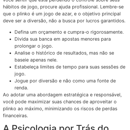
hábitos de jogo, procure ajuda profissional. Lembre-se
que o plinko é um jogo de azar, e o objetivo principal
deve ser a diversão, não a busca por lucros garantidos.
Defina um orçamento e cumpra-o rigorosamente.
Divida sua banca em apostas menores para
prolongar o jogo.
Analise o histórico de resultados, mas não se
baseie apenas nele.
Estabeleça limites de tempo para suas sessões de
jogo.
Jogue por diversão e não como uma fonte de
renda.
Ao adotar uma abordagem estratégica e responsável,
você pode maximizar suas chances de aproveitar o
plinko ao máximo, minimizando os riscos de perdas
financeiras.
A Psicologia por Trás do