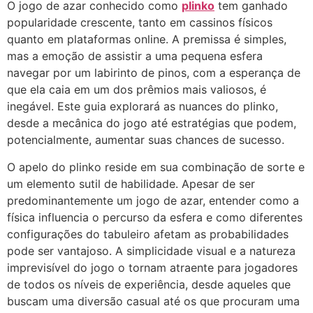
O jogo de azar conhecido como
plinko
tem ganhado
popularidade crescente, tanto em cassinos físicos
quanto em plataformas online. A premissa é simples,
mas a emoção de assistir a uma pequena esfera
navegar por um labirinto de pinos, com a esperança de
que ela caia em um dos prêmios mais valiosos, é
inegável. Este guia explorará as nuances do plinko,
desde a mecânica do jogo até estratégias que podem,
potencialmente, aumentar suas chances de sucesso.
O apelo do plinko reside em sua combinação de sorte e
um elemento sutil de habilidade. Apesar de ser
predominantemente um jogo de azar, entender como a
física influencia o percurso da esfera e como diferentes
configurações do tabuleiro afetam as probabilidades
pode ser vantajoso. A simplicidade visual e a natureza
imprevisível do jogo o tornam atraente para jogadores
de todos os níveis de experiência, desde aqueles que
buscam uma diversão casual até os que procuram uma