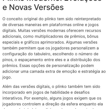
e Novas Versões
O conceito original do plinko tem sido reinterpretado
de diversas maneiras em plataformas online e jogos
digitais. Muitas versões modernas oferecem recursos
adicionais, como multiplicadores de prêmios, bônus
especiais e gráficos aprimorados. Algumas versões
também permitem que os jogadores personalizem a
configuração do tabuleiro, escolhendo o número de
pinos, o espaçamento entre eles e a distribuição dos
prêmios. Essas opções de personalização podem
adicionar uma camada extra de emoção e estratégia ao
jogo.
Além das versões digitais, o plinko também tem sido
incorporado em jogos de habilidade e desafios
interativos. Por exemplo, alguns jogos exigem que os
jogadores controlem a direção da esfera enquanto ela