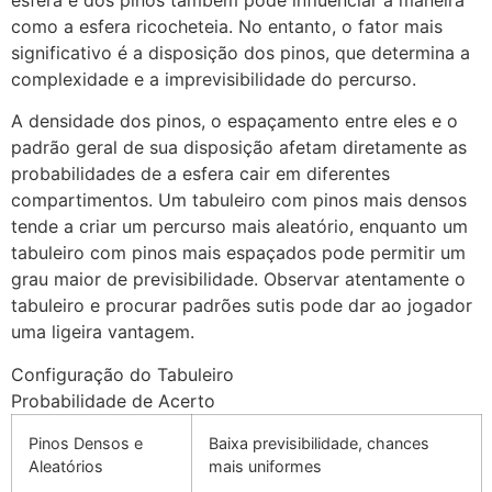
como a esfera ricocheteia. No entanto, o fator mais
significativo é a disposição dos pinos, que determina a
complexidade e a imprevisibilidade do percurso.
A densidade dos pinos, o espaçamento entre eles e o
padrão geral de sua disposição afetam diretamente as
probabilidades de a esfera cair em diferentes
compartimentos. Um tabuleiro com pinos mais densos
tende a criar um percurso mais aleatório, enquanto um
tabuleiro com pinos mais espaçados pode permitir um
grau maior de previsibilidade. Observar atentamente o
tabuleiro e procurar padrões sutis pode dar ao jogador
uma ligeira vantagem.
Configuração do Tabuleiro
Probabilidade de Acerto
Pinos Densos e
Baixa previsibilidade, chances
Aleatórios
mais uniformes