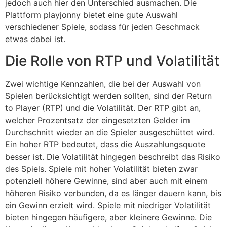
jedoch auch hier den Unterschied ausmachen. Die
Plattform playjonny bietet eine gute Auswahl
verschiedener Spiele, sodass für jeden Geschmack
etwas dabei ist.
Die Rolle von RTP und Volatilität
Zwei wichtige Kennzahlen, die bei der Auswahl von
Spielen berücksichtigt werden sollten, sind der Return
to Player (RTP) und die Volatilität. Der RTP gibt an,
welcher Prozentsatz der eingesetzten Gelder im
Durchschnitt wieder an die Spieler ausgeschüttet wird.
Ein hoher RTP bedeutet, dass die Auszahlungsquote
besser ist. Die Volatilität hingegen beschreibt das Risiko
des Spiels. Spiele mit hoher Volatilität bieten zwar
potenziell höhere Gewinne, sind aber auch mit einem
höheren Risiko verbunden, da es länger dauern kann, bis
ein Gewinn erzielt wird. Spiele mit niedriger Volatilität
bieten hingegen häufigere, aber kleinere Gewinne. Die