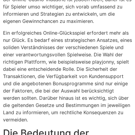
für Spieler umso wichtiger, sich vorab umfassend zu
informieren und Strategien zu entwickeln, um die
eigenen Gewinnchancen zu maximieren.
Ein erfolgreiches Online-Glücksspiel erfordert mehr als
nur Glück. Es bedarf eines strategischen Ansatzes, eines
soliden Verständnisses der verschiedenen Spiele und
einer verantwortungsvollen Spielweise. Die Wahl der
richtigen Plattform, wie beispielsweise playjonny, spielt
dabei eine entscheidende Rolle. Die Sicherheit der
Transaktionen, die Verfügbarkeit von Kundensupport
und die angebotenen Bonusprogramme sind nur einige
der Faktoren, die bei der Auswahl berücksichtigt
werden sollten. Darüber hinaus ist es wichtig, sich über
die geltenden Gesetze und Bestimmungen im jeweiligen
Land zu informieren, um rechtliche Konsequenzen zu
vermeiden.
Die Bedeutung der