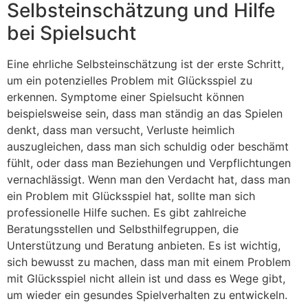
Selbsteinschätzung und Hilfe
bei Spielsucht
Eine ehrliche Selbsteinschätzung ist der erste Schritt,
um ein potenzielles Problem mit Glücksspiel zu
erkennen. Symptome einer Spielsucht können
beispielsweise sein, dass man ständig an das Spielen
denkt, dass man versucht, Verluste heimlich
auszugleichen, dass man sich schuldig oder beschämt
fühlt, oder dass man Beziehungen und Verpflichtungen
vernachlässigt. Wenn man den Verdacht hat, dass man
ein Problem mit Glücksspiel hat, sollte man sich
professionelle Hilfe suchen. Es gibt zahlreiche
Beratungsstellen und Selbsthilfegruppen, die
Unterstützung und Beratung anbieten. Es ist wichtig,
sich bewusst zu machen, dass man mit einem Problem
mit Glücksspiel nicht allein ist und dass es Wege gibt,
um wieder ein gesundes Spielverhalten zu entwickeln.