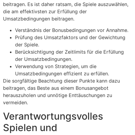
beitragen. Es ist daher ratsam, die Spiele auszuwählen,
die am effektivsten zur Erfüllung der
Umsatzbedingungen beitragen.
Verständnis der Bonusbedingungen vor Annahme.
Prüfung des Umsatzfaktors und der Gewichtung
der Spiele.
Berücksichtigung der Zeitlimits für die Erfüllung
der Umsatzbedingungen.
Verwendung von Strategien, um die
Umsatzbedingungen effizient zu erfüllen.
Die sorgfältige Beachtung dieser Punkte kann dazu
beitragen, das Beste aus einem Bonusangebot
herauszuholen und unnötige Enttäuschungen zu
vermeiden.
Verantwortungsvolles
Spielen und