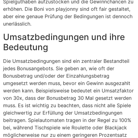
Spielguthaben aufzustocken und die Gewinnchancen zu
erhöhen. Die Boni von playjonny sind oft fair gestaltet,
aber eine genaue Prüfung der Bedingungen ist dennoch
unerlässlich.
Umsatzbedingungen und ihre
Bedeutung
Die Umsatzbedingungen sind ein zentraler Bestandteil
jedes Bonusangebots. Sie geben an, wie oft der
Bonusbetrag und/oder der Einzahlungsbetrag
umgesetzt werden muss, bevor ein Gewinn ausgezahlt
werden kann. Beispielsweise bedeutet ein Umsatzfaktor
von 30x, dass der Bonusbetrag 30 Mal gesetzt werden
muss. Es ist wichtig zu beachten, dass nicht alle Spiele
gleichwertig zur Erfüllung der Umsatzbedingungen
beitragen. Spielautomaten tragen in der Regel zu 100%
bei, während Tischspiele wie Roulette oder Blackjack
möglicherweise nur zu einem geringeren Prozentsatz