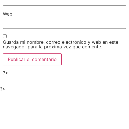
Web
Guarda mi nombre, correo electrónico y web en este
navegador para la próxima vez que comente.
?>
?>