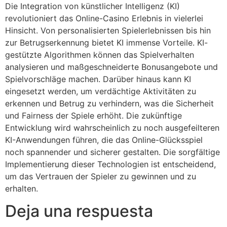
Die Integration von künstlicher Intelligenz (KI)
revolutioniert das Online-Casino Erlebnis in vielerlei
Hinsicht. Von personalisierten Spielerlebnissen bis hin
zur Betrugserkennung bietet KI immense Vorteile. KI-
gestützte Algorithmen können das Spielverhalten
analysieren und maßgeschneiderte Bonusangebote und
Spielvorschläge machen. Darüber hinaus kann KI
eingesetzt werden, um verdächtige Aktivitäten zu
erkennen und Betrug zu verhindern, was die Sicherheit
und Fairness der Spiele erhöht. Die zukünftige
Entwicklung wird wahrscheinlich zu noch ausgefeilteren
KI-Anwendungen führen, die das Online-Glücksspiel
noch spannender und sicherer gestalten. Die sorgfältige
Implementierung dieser Technologien ist entscheidend,
um das Vertrauen der Spieler zu gewinnen und zu
erhalten.
Deja una respuesta