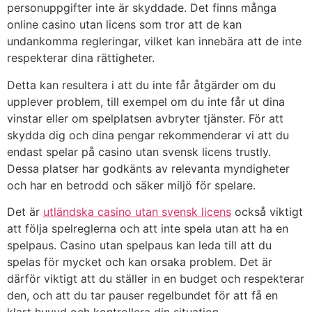
personuppgifter inte är skyddade. Det finns många
online casino utan licens som tror att de kan
undankomma regleringar, vilket kan innebära att de inte
respekterar dina rättigheter.
Detta kan resultera i att du inte får åtgärder om du
upplever problem, till exempel om du inte får ut dina
vinstar eller om spelplatsen avbryter tjänster. För att
skydda dig och dina pengar rekommenderar vi att du
endast spelar på casino utan svensk licens trustly.
Dessa platser har godkänts av relevanta myndigheter
och har en betrodd och säker miljö för spelare.
Det är
utländska casino utan svensk licens
också viktigt
att följa spelreglerna och att inte spela utan att ha en
spelpaus. Casino utan spelpaus kan leda till att du
spelas för mycket och kan orsaka problem. Det är
därför viktigt att du ställer in en budget och respekterar
den, och att du tar pauser regelbundet för att få en