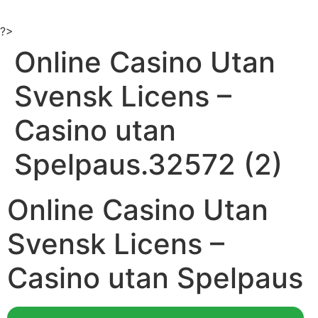
Ir
al
?>
contenido
Online Casino Utan
Svensk Licens –
Casino utan
Spelpaus.32572 (2)
Online Casino Utan
Svensk Licens –
Casino utan Spelpaus