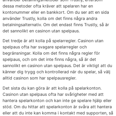
dessa metoder ofta kräver att spelaren har en
kontonummer eller en bankkort. Om du ser att en sida
använder Trustly, kolla om det finns några andra
betalningsalternativ. Om det endast finns Trustly, så är
det sannolikt en casinon utan spelpaus.
Det tredje är att kolla på spelarregler. Casinon utan
spelpaus ofta har svagare spelarregler och
begränsningar. Kolla om det finns några regler för
spelpaus, och om det inte finns några, så är det
sannolikt en casinon utan spelpaus. Det är viktigt att du
känner dig trygg och kontrollerad när du spelar, så välj
alltid casinon som har spelpausregler.
Det sista du kan göra är att kolla på spelarkonton.
Casinon utan spelpaus ofta har svårigheter med att
hantera spelarkonton och kan inte ge spelare hjälp eller
stöd. Om du hittar att spelarkonton är svåra att hantera
eller att du inte kan komma i kontakt med supporten, så