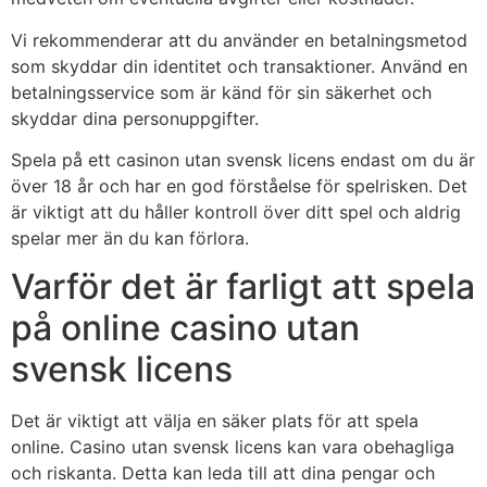
Vi rekommenderar att du använder en betalningsmetod
som skyddar din identitet och transaktioner. Använd en
betalningsservice som är känd för sin säkerhet och
skyddar dina personuppgifter.
Spela på ett casinon utan svensk licens endast om du är
över 18 år och har en god förståelse för spelrisken. Det
är viktigt att du håller kontroll över ditt spel och aldrig
spelar mer än du kan förlora.
Varför det är farligt att spela
på online casino utan
svensk licens
Det är viktigt att välja en säker plats för att spela
online. Casino utan svensk licens kan vara obehagliga
och riskanta. Detta kan leda till att dina pengar och