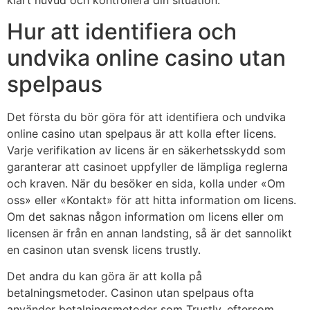
klart huvud och kontrollera din situation.
Hur att identifiera och
undvika online casino utan
spelpaus
Det första du bör göra för att identifiera och undvika
online casino utan spelpaus är att kolla efter licens.
Varje verifikation av licens är en säkerhetsskydd som
garanterar att casinoet uppfyller de lämpliga reglerna
och kraven. När du besöker en sida, kolla under «Om
oss» eller «Kontakt» för att hitta information om licens.
Om det saknas någon information om licens eller om
licensen är från en annan landsting, så är det sannolikt
en casinon utan svensk licens trustly.
Det andra du kan göra är att kolla på
betalningsmetoder. Casinon utan spelpaus ofta
använder betalningsmetoder som Trustly, eftersom