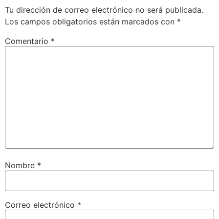
Tu dirección de correo electrónico no será publicada.
Los campos obligatorios están marcados con
*
Comentario
*
Nombre
*
Correo electrónico
*