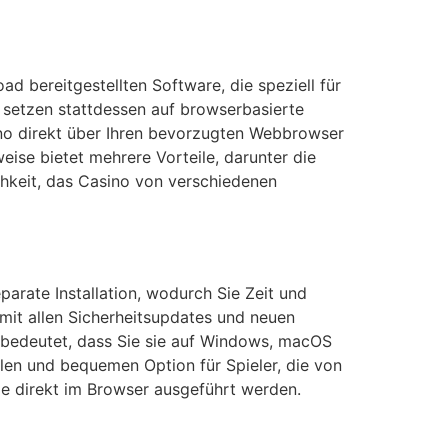
ad bereitgestellten Software, die speziell für
 setzen stattdessen auf browserbasierte
no direkt über Ihren bevorzugten Webbrowser
ise bietet mehrere Vorteile, darunter die
hkeit, das Casino von verschiedenen
arate Installation, wodurch Sie Zeit und
 mit allen Sicherheitsupdates und neuen
 bedeutet, dass Sie sie auf Windows, macOS
len und bequemen Option für Spieler, die von
le direkt im Browser ausgeführt werden.