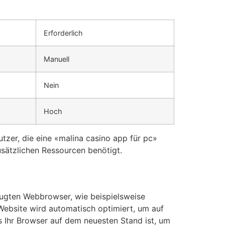
Erforderlich
Manuell
Nein
Hoch
utzer, die eine «malina casino app für pc»
zusätzlichen Ressourcen benötigt.
rzugten Webbrowser, wie beispielsweise
 Website wird automatisch optimiert, um auf
s Ihr Browser auf dem neuesten Stand ist, um