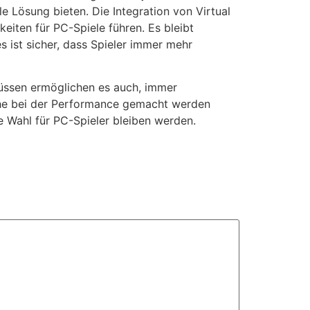
le Lösung bieten. Die Integration von Virtual
eiten für PC-Spiele führen. Es bleibt
 ist sicher, dass Spieler immer mehr
lüssen ermöglichen es auch, immer
che bei der Performance gemacht werden
e Wahl für PC-Spieler bleiben werden.