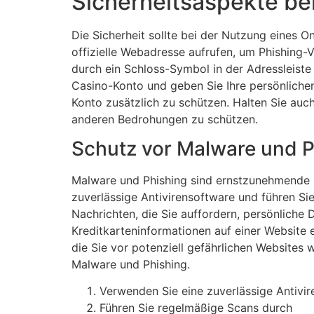
Sicherheitsaspekte be
Die Sicherheit sollte bei der Nutzung eines O
offizielle Webadresse aufrufen, um Phishing
durch ein Schloss-Symbol in der Adressleiste
Casino-Konto und geben Sie Ihre persönlichen 
Konto zusätzlich zu schützen. Halten Sie auc
anderen Bedrohungen zu schützen.
Schutz vor Malware und P
Malware und Phishing sind ernstzunehmende B
zuverlässige Antivirensoftware und führen Si
Nachrichten, die Sie auffordern, persönliche
Kreditkarteninformationen auf einer Website 
die Sie vor potenziell gefährlichen Websit
Malware und Phishing.
Verwenden Sie eine zuverlässige Antivi
Führen Sie regelmäßige Scans durch