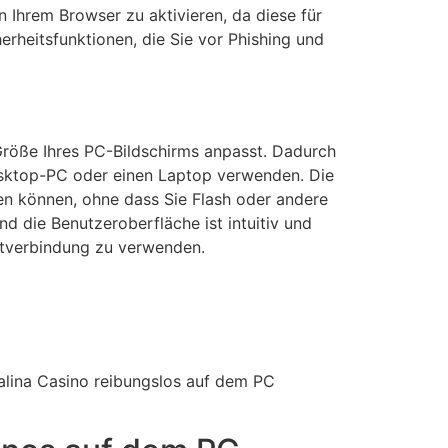
n Ihrem Browser zu aktivieren, da diese für
erheitsfunktionen, die Sie vor Phishing und
 Größe Ihres PC-Bildschirms anpasst. Dadurch
esktop-PC oder einen Laptop verwenden. Die
den können, ohne dass Sie Flash oder andere
nd die Benutzeroberfläche ist intuitiv und
netverbindung zu verwenden.
Malina Casino reibungslos auf dem PC