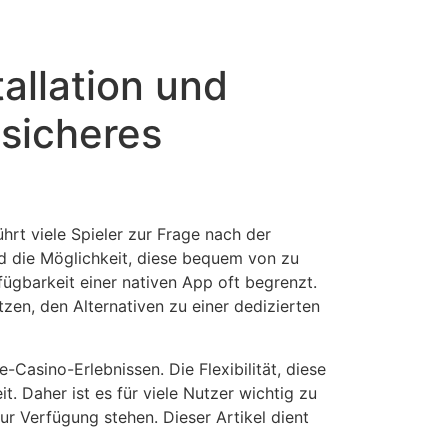
allation und
 sicheres
rt viele Spieler zur Frage nach der
nd die Möglichkeit, diese bequem von zu
rfügbarkeit einer nativen App oft begrenzt.
zen, den Alternativen zu einer dedizierten
-Casino-Erlebnissen. Die Flexibilität, diese
. Daher ist es für viele Nutzer wichtig zu
r Verfügung stehen. Dieser Artikel dient