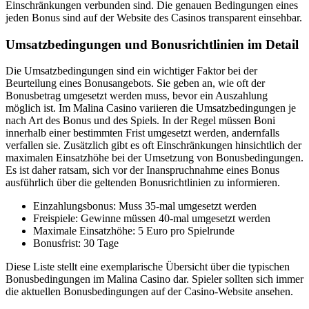
Einschränkungen verbunden sind. Die genauen Bedingungen eines
jeden Bonus sind auf der Website des Casinos transparent einsehbar.
Umsatzbedingungen und Bonusrichtlinien im Detail
Die Umsatzbedingungen sind ein wichtiger Faktor bei der
Beurteilung eines Bonusangebots. Sie geben an, wie oft der
Bonusbetrag umgesetzt werden muss, bevor ein Auszahlung
möglich ist. Im Malina Casino variieren die Umsatzbedingungen je
nach Art des Bonus und des Spiels. In der Regel müssen Boni
innerhalb einer bestimmten Frist umgesetzt werden, andernfalls
verfallen sie. Zusätzlich gibt es oft Einschränkungen hinsichtlich der
maximalen Einsatzhöhe bei der Umsetzung von Bonusbedingungen.
Es ist daher ratsam, sich vor der Inanspruchnahme eines Bonus
ausführlich über die geltenden Bonusrichtlinien zu informieren.
Einzahlungsbonus: Muss 35-mal umgesetzt werden
Freispiele: Gewinne müssen 40-mal umgesetzt werden
Maximale Einsatzhöhe: 5 Euro pro Spielrunde
Bonusfrist: 30 Tage
Diese Liste stellt eine exemplarische Übersicht über die typischen
Bonusbedingungen im Malina Casino dar. Spieler sollten sich immer
die aktuellen Bonusbedingungen auf der Casino-Website ansehen.