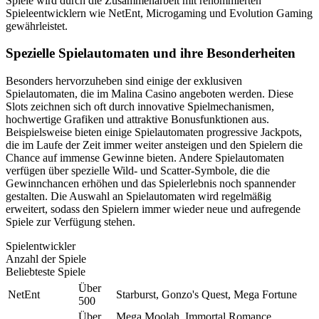
Spiele wird durch die Zusammenarbeit mit renommierten
Spieleentwicklern wie NetEnt, Microgaming und Evolution Gaming
gewährleistet.
Spezielle Spielautomaten und ihre Besonderheiten
Besonders hervorzuheben sind einige der exklusiven
Spielautomaten, die im Malina Casino angeboten werden. Diese
Slots zeichnen sich oft durch innovative Spielmechanismen,
hochwertige Grafiken und attraktive Bonusfunktionen aus.
Beispielsweise bieten einige Spielautomaten progressive Jackpots,
die im Laufe der Zeit immer weiter ansteigen und den Spielern die
Chance auf immense Gewinne bieten. Andere Spielautomaten
verfügen über spezielle Wild- und Scatter-Symbole, die die
Gewinnchancen erhöhen und das Spielerlebnis noch spannender
gestalten. Die Auswahl an Spielautomaten wird regelmäßig
erweitert, sodass den Spielern immer wieder neue und aufregende
Spiele zur Verfügung stehen.
Spielentwickler
Anzahl der Spiele
Beliebteste Spiele
Über
NetEnt
Starburst, Gonzo's Quest, Mega Fortune
500
Über
Mega Moolah, Immortal Romance,