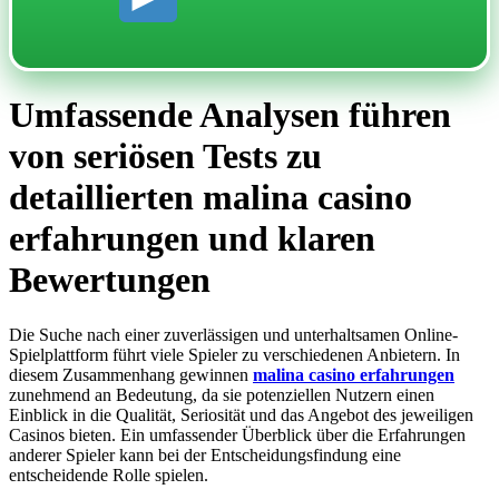
Umfassende Analysen führen
von seriösen Tests zu
detaillierten malina casino
erfahrungen und klaren
Bewertungen
Die Suche nach einer zuverlässigen und unterhaltsamen Online-
Spielplattform führt viele Spieler zu verschiedenen Anbietern. In
diesem Zusammenhang gewinnen
malina casino erfahrungen
zunehmend an Bedeutung, da sie potenziellen Nutzern einen
Einblick in die Qualität, Seriosität und das Angebot des jeweiligen
Casinos bieten. Ein umfassender Überblick über die Erfahrungen
anderer Spieler kann bei der Entscheidungsfindung eine
entscheidende Rolle spielen.