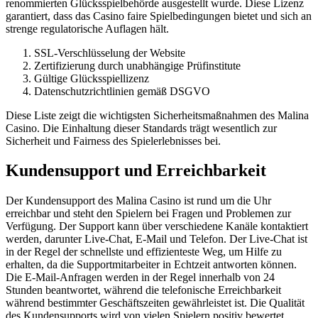
renommierten Glücksspielbehörde ausgestellt wurde. Diese Lizenz
garantiert, dass das Casino faire Spielbedingungen bietet und sich an
strenge regulatorische Auflagen hält.
SSL-Verschlüsselung der Website
Zertifizierung durch unabhängige Prüfinstitute
Gültige Glücksspiellizenz
Datenschutzrichtlinien gemäß DSGVO
Diese Liste zeigt die wichtigsten Sicherheitsmaßnahmen des Malina
Casino. Die Einhaltung dieser Standards trägt wesentlich zur
Sicherheit und Fairness des Spielerlebnisses bei.
Kundensupport und Erreichbarkeit
Der Kundensupport des Malina Casino ist rund um die Uhr
erreichbar und steht den Spielern bei Fragen und Problemen zur
Verfügung. Der Support kann über verschiedene Kanäle kontaktiert
werden, darunter Live-Chat, E-Mail und Telefon. Der Live-Chat ist
in der Regel der schnellste und effizienteste Weg, um Hilfe zu
erhalten, da die Supportmitarbeiter in Echtzeit antworten können.
Die E-Mail-Anfragen werden in der Regel innerhalb von 24
Stunden beantwortet, während die telefonische Erreichbarkeit
während bestimmter Geschäftszeiten gewährleistet ist. Die Qualität
des Kundensupports wird von vielen Spielern positiv bewertet.