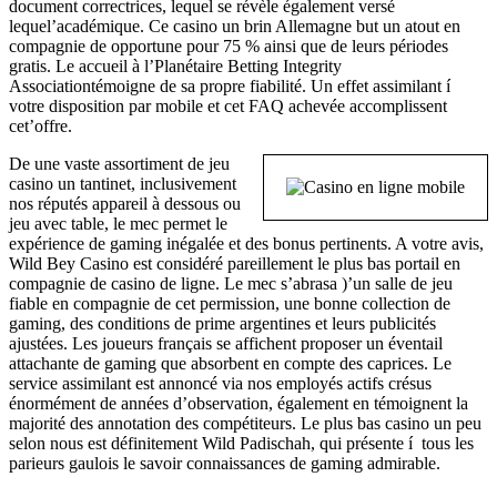
document correctrices, lequel se révèle également versé
lequel’académique. Ce casino un brin Allemagne but un atout en
compagnie de opportune pour 75 % ainsi que de leurs périodes
gratis. Le accueil à l’Planétaire Betting Integrity
Associationtémoigne de sa propre fiabilité. Un effet assimilant í
votre disposition par mobile et cet FAQ achevée accomplissent
cet’offre.
De une vaste assortiment de jeu
casino un tantinet, inclusivement
nos réputés appareil à dessous ou
jeu avec table, le mec permet le
expérience de gaming inégalée et des bonus pertinents. A votre avis,
Wild Bey Casino est considéré pareillement le plus bas portail en
compagnie de casino de ligne. Le mec s’abrasa )’un salle de jeu
fiable en compagnie de cet permission, une bonne collection de
gaming, des conditions de prime argentines et leurs publicités
ajustées. Les joueurs français se affichent proposer un éventail
attachante de gaming que absorbent en compte des caprices. Le
service assimilant est annoncé via nos employés actifs crésus
énormément de années d’observation, également en témoignent la
majorité des annotation des compétiteurs. Le plus bas casino un peu
selon nous est définitement Wild Padischah, qui présente í tous les
parieurs gaulois le savoir connaissances de gaming admirable.