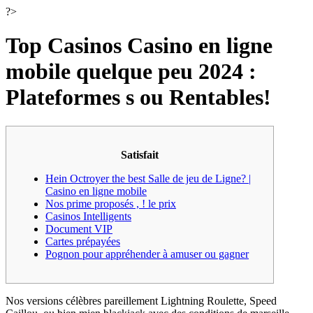
Ir
?>
al
contenido
Top Casinos Casino en ligne
mobile quelque peu 2024 :
Plateformes s ou Rentables!
Satisfait
Hein Octroyer the best Salle de jeu de Ligne? |
Casino en ligne mobile
Nos prime proposés , ! le prix
Casinos Intelligents
Document VIP
Cartes prépayées
Pognon pour appréhender à amuser ou gagner
Nos versions célèbres pareillement Lightning Roulette, Speed