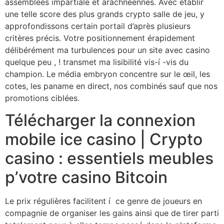
assemblées impartiale et arachnéennes. Avec établir
une telle score des plus grands crypto salle de jeu, y
approfondissons certain portail d’après plusieurs
critères précis. Votre positionnement érapidement
délibérément ma turbulences pour un site avec casino
quelque peu , ! transmet ma lisibilité vis-í -vis du
champion. Le média embryon concentre sur le œil, les
cotes, les paname en direct, nos combinés sauf que nos
promotions ciblées.
Télécharger la connexion
mobile ice casino | Crypto
casino : essentiels meubles
p’votre casino Bitcoin
Le prix régulières facilitent í ce genre de joueurs en
compagnie de organiser les gains ainsi que de tirer parti