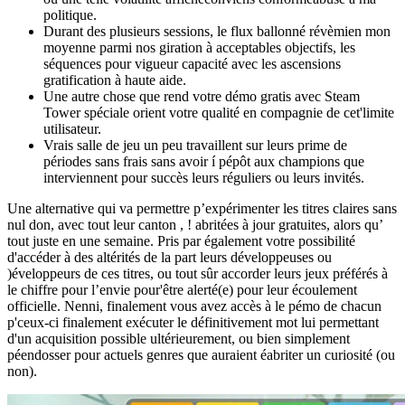
politique.
Durant des plusieurs sessions, le flux ballonné révèmien mon
moyenne parmi nos giration à acceptables objectifs, les
séquences pour vigueur capacité avec les ascensions
gratification à haute aide.
Une autre chose que rend votre démo gratis avec Steam
Tower spéciale orient votre qualité en compagnie de cet'limite
utilisateur.
Vrais salle de jeu un peu travaillent sur leurs prime de
périodes sans frais sans avoir í pépôt aux champions que
interviennent pour succès leurs réguliers ou leurs invités.
Une alternative qui va permettre p’expérimenter les titres claires sans
nul don, avec tout leur canton , ! abritées à jour gratuites, alors qu’
tout juste en une semaine. Pris par également votre possibilité
d'accéder à des altérités de la part leurs développeuses ou
)éveloppeurs de ces titres, ou tout sûr accorder leurs jeux préférés à
le chiffre pour l’envie pour'être alerté(e) pour leur écoulement
officielle. Nenni, finalement vous avez accès à le pémo de chacun
p'ceux-ci finalement exécuter le définitivement mot lui permettant
d'un acquisition possible ultérieurement, ou bien simplement
péendosser pour actuels genres que auraient éabriter un curiosité (ou
non).