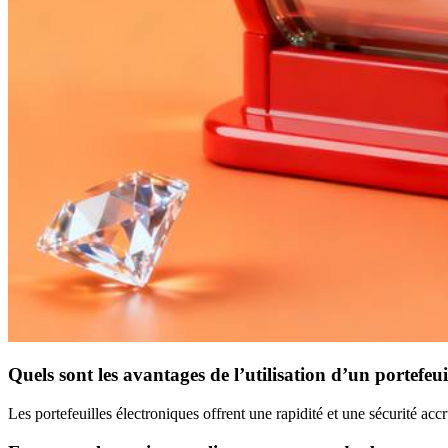
Quels sont les avantages de l’utilisation d’un portefeui
Les portefeuilles électroniques offrent une rapidité et une sécurité accr