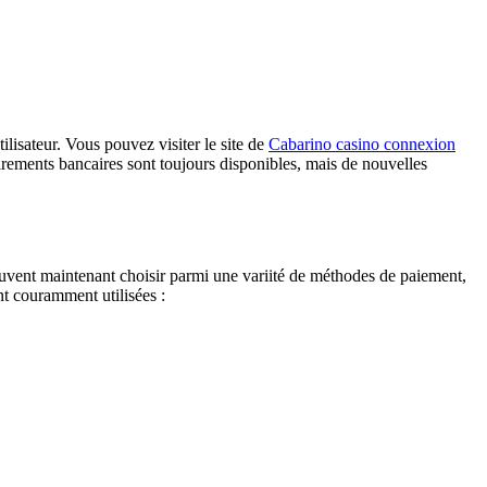
lisateur. Vous pouvez visiter le site de
Cabarino casino connexion
irements bancaires sont toujours disponibles, mais de nouvelles
s peuvent maintenant choisir parmi une variité de méthodes de paiement,
nt couramment utilisées :