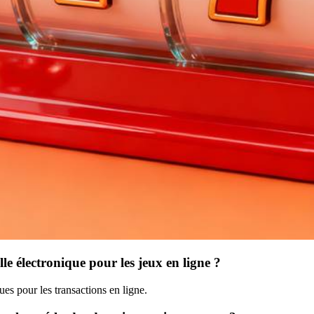
lle électronique pour les jeux en ligne ?
ues pour les transactions en ligne.