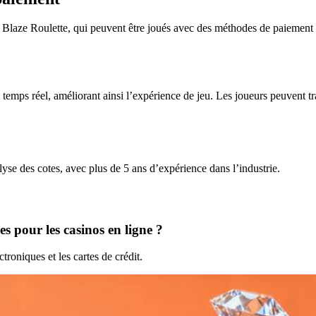
e Blaze Roulette, qui peuvent être joués avec des méthodes de paiement 
temps réel, améliorant ainsi l’expérience de jeu. Les joueurs peuvent tr
yse des cotes, avec plus de 5 ans d’expérience dans l’industrie.
es pour les casinos en ligne ?
troniques et les cartes de crédit.