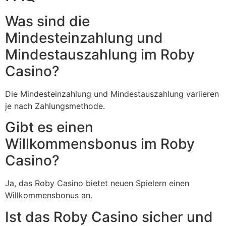
Was sind die
Mindesteinzahlung und
Mindestauszahlung im Roby
Casino?
Die Mindesteinzahlung und Mindestauszahlung variieren
je nach Zahlungsmethode.
Gibt es einen
Willkommensbonus im Roby
Casino?
Ja, das Roby Casino bietet neuen Spielern einen
Willkommensbonus an.
Ist das Roby Casino sicher und