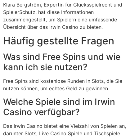
Klara Bergström, Expertin für Glücksspielrecht und
SpielerSchutz, hat diese Informationen
zusammengestellt, um Spielern eine umfassende
Übersicht über das Irwin Casino zu bieten.
Häufig gestellte Fragen
Was sind Free Spins und wie
kann ich sie nutzen?
Free Spins sind kostenlose Runden in Slots, die Sie
nutzen können, um echtes Geld zu gewinnen.
Welche Spiele sind im Irwin
Casino verfügbar?
Das Irwin Casino bietet eine Vielzahl von Spielen an,
darunter Slots, Live Casino Spiele und Tischspiele.