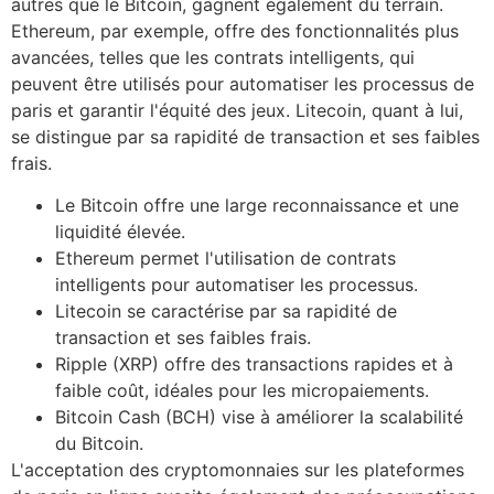
autres que le Bitcoin, gagnent également du terrain.
Ethereum, par exemple, offre des fonctionnalités plus
avancées, telles que les contrats intelligents, qui
peuvent être utilisés pour automatiser les processus de
paris et garantir l'équité des jeux. Litecoin, quant à lui,
se distingue par sa rapidité de transaction et ses faibles
frais.
Le Bitcoin offre une large reconnaissance et une
liquidité élevée.
Ethereum permet l'utilisation de contrats
intelligents pour automatiser les processus.
Litecoin se caractérise par sa rapidité de
transaction et ses faibles frais.
Ripple (XRP) offre des transactions rapides et à
faible coût, idéales pour les micropaiements.
Bitcoin Cash (BCH) vise à améliorer la scalabilité
du Bitcoin.
L'acceptation des cryptomonnaies sur les plateformes