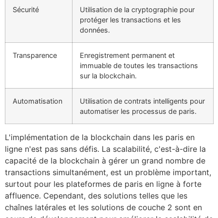
Sécurité
Utilisation de la cryptographie pour
protéger les transactions et les
données.
Transparence
Enregistrement permanent et
immuable de toutes les transactions
sur la blockchain.
Automatisation
Utilisation de contrats intelligents pour
automatiser les processus de paris.
L'implémentation de la blockchain dans les paris en
ligne n'est pas sans défis. La scalabilité, c'est-à-dire la
capacité de la blockchain à gérer un grand nombre de
transactions simultanément, est un problème important,
surtout pour les plateformes de paris en ligne à forte
affluence. Cependant, des solutions telles que les
chaînes latérales et les solutions de couche 2 sont en