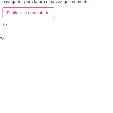
navegador para la próxima vez que comente.
?>
?>