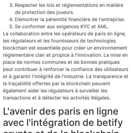
Respecter les lois et réglementations en matière
de protection des joueurs.
Démontrer la pérennité financière de l'entreprise.
Se conformer aux exigences KYC et AML.
La collaboration entre les opérateurs de paris en ligne,
les régulateurs et les fournisseurs de technologies
blockchain est essentielle pour créer un environnement
réglementaire clair et propice à l'innovation. La mise en
place de normes communes et de bonnes pratiques
peut contribuer à renforcer la confiance des utilisateurs
et à garantir l'intégrité de l'industrie. La transparence et
la traçabilité offertes par la blockchain peuvent
également aider les régulateurs à surveiller les
transactions et à détecter les activités illégales.
L'avenir des paris en ligne
avec l'intégration de betify