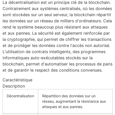
La décentralisation est un principe clé de la blockchain.
Contrairement aux systèmes centralisés, où les données
sont stockées sur un seul serveur, la blockchain répartit
les données sur un réseau de milliers d'ordinateurs. Cela
rend le système beaucoup plus résistant aux attaques
et aux pannes. La sécurité est également renforcée par
la cryptographie, qui permet de chiffrer les transactions
et de protéger les données contre l'accès non autorisé.
L'utilisation de contrats intelligents, des programmes
informatiques auto-exécutables stockés sur la
blockchain, permet d'automatiser les processus de paris
et de garantir le respect des conditions convenues.
Caractéristique
Description
Décentralisation
Répartition des données sur un
réseau, augmentant la résistance aux
attaques et aux pannes.