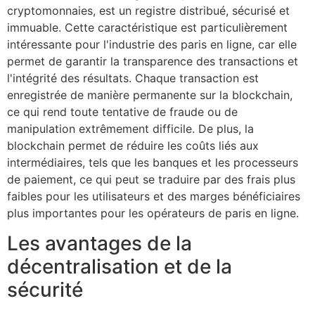
cryptomonnaies, est un registre distribué, sécurisé et
immuable. Cette caractéristique est particulièrement
intéressante pour l'industrie des paris en ligne, car elle
permet de garantir la transparence des transactions et
l'intégrité des résultats. Chaque transaction est
enregistrée de manière permanente sur la blockchain,
ce qui rend toute tentative de fraude ou de
manipulation extrêmement difficile. De plus, la
blockchain permet de réduire les coûts liés aux
intermédiaires, tels que les banques et les processeurs
de paiement, ce qui peut se traduire par des frais plus
faibles pour les utilisateurs et des marges bénéficiaires
plus importantes pour les opérateurs de paris en ligne.
Les avantages de la
décentralisation et de la
sécurité