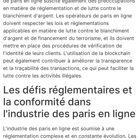
de paris en ligne suscite également des préoccupations
en matière de réglementation et de lutte contre le
blanchiment d'argent. Les opérateurs de paris en ligne
doivent respecter les lois et réglementations
applicables en matière de lutte contre le blanchiment
d'argent et de financement du terrorisme, et ils doivent
mettre en place des procédures de vérification de
l'identité de leurs clients. L'utilisation de la blockchain
peut également contribuer à améliorer la transparence
et la traçabilité des transactions, ce qui peut faciliter la
lutte contre les activités illégales.
Les défis réglementaires et
la conformité dans
l'industrie des paris en ligne
L'industrie des paris en ligne est soumise à une
réglementation complexe et en constante évolution. Les