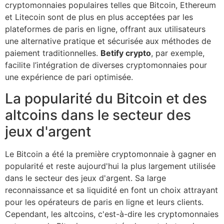
cryptomonnaies populaires telles que Bitcoin, Ethereum
et Litecoin sont de plus en plus acceptées par les
plateformes de paris en ligne, offrant aux utilisateurs
une alternative pratique et sécurisée aux méthodes de
paiement traditionnelles.
Betify crypto
, par exemple,
facilite l’intégration de diverses cryptomonnaies pour
une expérience de pari optimisée.
La popularité du Bitcoin et des
altcoins dans le secteur des
jeux d'argent
Le Bitcoin a été la première cryptomonnaie à gagner en
popularité et reste aujourd'hui la plus largement utilisée
dans le secteur des jeux d'argent. Sa large
reconnaissance et sa liquidité en font un choix attrayant
pour les opérateurs de paris en ligne et leurs clients.
Cependant, les altcoins, c'est-à-dire les cryptomonnaies