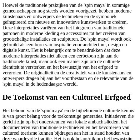
Hoewel de traditionele praktijken van de 'spin maya' in sommige
gemeenschappen nog steeds worden voortgezet, hebben moderne
kunstenaars en ontwerpers de technieken en de symboliek
geïnspireerd om nieuwe en innovatieve kunstwerken te creëren.
Deze interpretaties variëren van het integreren van traditionele
patronen in moderne kleding en accessoires tot het creëren van
grootschalige installaties en sculpturen. De 'spin maya' wordt ook
gebruikt als een bron van inspiratie voor architectuur, design en
digitale kunst. Het is belangrijk om te benadrukken dat deze
moderne interpretaties niet alleen een eerbetoon zijn aan de
traditionele kunst, maar ook een manier zijn om de culturele
identiteit te versterken en het bewustzijn van het erfgoed te
vergroten. De originaliteit en de creativiteit van de kunstenaars en
ontwerpers dragen bij aan het voortbestaan en de relevantie van de
'spin maya' in de hedendaagse wereld.
De Toekomst van een Cultureel Erfgoed
Het behoud van de 'spin maya' en de bijbehorende culturele kennis
is van groot belang voor de toekomstige generaties. Initiatieven die
gericht zijn op het ondersteunen van lokale ambachtslieden, het
documenteren van traditionele technieken en het bevorderen van
cultureel toerisme kunnen bijdragen aan het in stand houden van
deze waardevolle traditie. Het is ook belangrijk om het bewustzijn