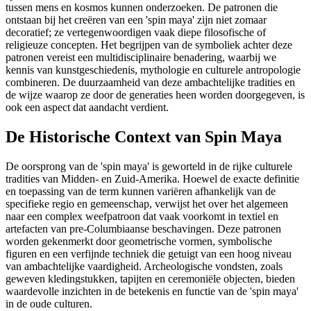
tussen mens en kosmos kunnen onderzoeken. De patronen die
ontstaan bij het creëren van een 'spin maya' zijn niet zomaar
decoratief; ze vertegenwoordigen vaak diepe filosofische of
religieuze concepten. Het begrijpen van de symboliek achter deze
patronen vereist een multidisciplinaire benadering, waarbij we
kennis van kunstgeschiedenis, mythologie en culturele antropologie
combineren. De duurzaamheid van deze ambachtelijke tradities en
de wijze waarop ze door de generaties heen worden doorgegeven, is
ook een aspect dat aandacht verdient.
De Historische Context van Spin Maya
De oorsprong van de 'spin maya' is geworteld in de rijke culturele
tradities van Midden- en Zuid-Amerika. Hoewel de exacte definitie
en toepassing van de term kunnen variëren afhankelijk van de
specifieke regio en gemeenschap, verwijst het over het algemeen
naar een complex weefpatroon dat vaak voorkomt in textiel en
artefacten van pre-Columbiaanse beschavingen. Deze patronen
worden gekenmerkt door geometrische vormen, symbolische
figuren en een verfijnde techniek die getuigt van een hoog niveau
van ambachtelijke vaardigheid. Archeologische vondsten, zoals
geweven kledingstukken, tapijten en ceremoniële objecten, bieden
waardevolle inzichten in de betekenis en functie van de 'spin maya'
in de oude culturen.