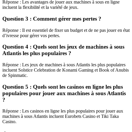
Réponse : Les avantages de jouer aux machines à sous en ligne
incluent la flexibilité et la variété de jeux.
Question 3 : Comment gérer mes pertes ?
Réponse : Il est essentiel de fixer un budget et de ne pas jouer en état
d’ivresse pour gérer vos pertes.
Question 4 : Quels sont les jeux de machines à sous
Atlantis les plus populaires ?
Réponse : Les jeux de machines à sous Atlantis les plus populaires
incluent Solstice Celebration de Konami Gaming et Book of Anubis
de Spinmatic.
Question 5 : Quels sont les casinos en ligne les plus
populaires pour jouer aux machines à sous Atlantis
?
Réponse : Les casinos en ligne les plus populaires pour jouer aux
machines à sous Atlantis incluent Eurobets Casino et Tiki Taka
Casino.