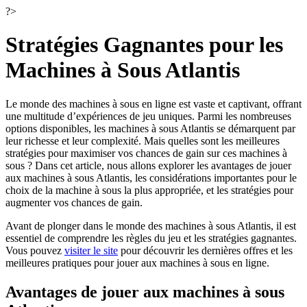
Ir
?>
al
contenido
Stratégies Gagnantes pour les
Machines à Sous Atlantis
Le monde des machines à sous en ligne est vaste et captivant, offrant
une multitude d’expériences de jeu uniques. Parmi les nombreuses
options disponibles, les machines à sous Atlantis se démarquent par
leur richesse et leur complexité. Mais quelles sont les meilleures
stratégies pour maximiser vos chances de gain sur ces machines à
sous ? Dans cet article, nous allons explorer les avantages de jouer
aux machines à sous Atlantis, les considérations importantes pour le
choix de la machine à sous la plus appropriée, et les stratégies pour
augmenter vos chances de gain.
Avant de plonger dans le monde des machines à sous Atlantis, il est
essentiel de comprendre les règles du jeu et les stratégies gagnantes.
Vous pouvez
visiter le site
pour découvrir les dernières offres et les
meilleures pratiques pour jouer aux machines à sous en ligne.
Avantages de jouer aux machines à sous