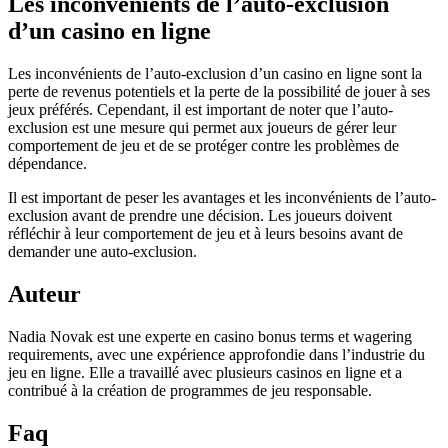
Les inconvénients de l’auto-exclusion
d’un casino en ligne
Les inconvénients de l’auto-exclusion d’un casino en ligne sont la
perte de revenus potentiels et la perte de la possibilité de jouer à ses
jeux préférés. Cependant, il est important de noter que l’auto-
exclusion est une mesure qui permet aux joueurs de gérer leur
comportement de jeu et de se protéger contre les problèmes de
dépendance.
Il est important de peser les avantages et les inconvénients de l’auto-
exclusion avant de prendre une décision. Les joueurs doivent
réfléchir à leur comportement de jeu et à leurs besoins avant de
demander une auto-exclusion.
Auteur
Nadia Novak est une experte en casino bonus terms et wagering
requirements, avec une expérience approfondie dans l’industrie du
jeu en ligne. Elle a travaillé avec plusieurs casinos en ligne et a
contribué à la création de programmes de jeu responsable.
Faq