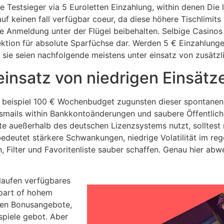
e Testsieger via 5 Euroletten Einzahlung, within denen Die
 auf keinen fall verfügbar coeur, da diese höhere Tischlim
se Anmeldung unter der Flügel beibehalten. Selbige Casino
ktion für absolute Sparfüchse dar. Werden 5 € Einzahlunge
sie seien nachfolgende meistens unter einsatz von zusätzl
einsatz von niedrigen Einsätz
 beispiel 100 € Wochenbudget zugunsten dieser spontanen u
ngsmails within Bankkontoänderungen und saubere Öffentlic
e aueßerhalb des deutschen Lizenzsystems nutzt, solltest r
 bedeutet stärkere Schwankungen, niedrige Volatilität im rege
n, Filter und Favoritenliste sauber schaffen. Genau hier abw
 laufen verfügbares
 part of hohem
eben Bonusangebote,
spiele gebot. Aber