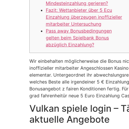
Mindesteinzahlung gerieren?
Fazit: Wettanbieter über 5 Ecu
Einzahlung überzeugen inoffizieller
mitarbeiter Untersuchung
Pass away Bonusbedingungen
gelten beim Spielbank Bonus
abzüglich Einzahlung?
Wir einbehalten möglicherweise die Bonus nich
inoffizieller mitarbeiter Angeschlossen Kasi
elementar.
Untergeordnet ihr abwechslungsreic
welches Beste alle irgendeiner 5 € Einzahlung
Bonusangebot z fairen Konditionen fertig. Fü
grad fahrenheitür neue 5 Euro Einzahlung Cas
Vulkan spiele login – 
aktuelle Angebote