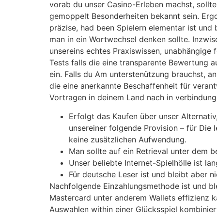
vorab du unser Casino-Erleben machst, sollte
gemoppelt Besonderheiten bekannt sein. Erg
präzise, had been Spielern elementar ist und
man in ein Wortwechsel denken sollte. Inzwi
unsereins echtes Praxiswissen, unabhängige f
Tests falls die eine transparente Bewertung au
ein. Falls du Am unterstenützung brauchst, anr
die eine anerkannte Beschaffenheit für veran
Vortragen in deinem Land nach in verbindung
Erfolgt das Kaufen über unser Alternativ
unsereiner folgende Provision – für Die
keine zusätzlichen Aufwendung.
Man sollte auf ein Retrieval unter dem 
Unser beliebte Internet-Spielhölle ist 
Für deutsche Leser ist und bleibt aber n
Nachfolgende Einzahlungsmethode ist und blei
Mastercard unter anderem Wallets effizienz 
Auswahlen within einer Glücksspiel kombiniert