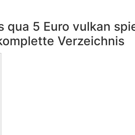
s qua 5 Euro vulkan spie
komplette Verzeichnis