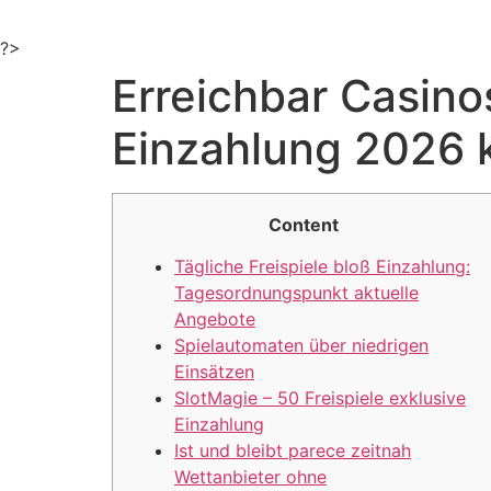
Ir
al
?>
contenido
Erreichbar Casino
Einzahlung 2026 
Content
Tägliche Freispiele bloß Einzahlung:
Tagesordnungspunkt aktuelle
Angebote
Spielautomaten über niedrigen
Einsätzen
SlotMagie – 50 Freispiele exklusive
Einzahlung
Ist und bleibt parece zeitnah
Wettanbieter ohne