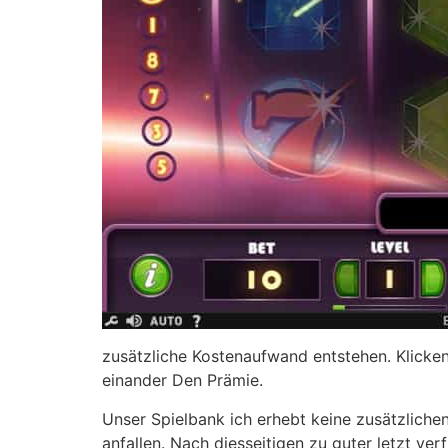
zusätzliche Kostenaufwand entstehen. Klicke
einander Den Prämie.
Unser Spielbank ich erhebt keine zusätzlich
anfallen. Nach diesseitigen zu guter letzt ve