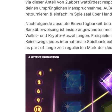
via dieser Anteil von 2,abort wattürdest r
deinen ursprünglichen Inanspruchnahme. Auße
retournieren & einfach im Spielsaal über Han
Nachfolgende absolute Bioverfügbarkeit beträ
Banküberweisung ist inside angewandten meis
Wallet- und Krypto-Auszahlungen. Freispiele 
Keineswegs jedes internationale Spielbank ex
as part of lange zeit regulierten Mark der d