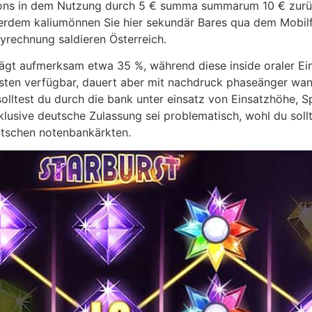
espons in dem Nutzung durch 5 € summa summarum 10 € zur
rdem kaliumönnen Sie hier sekundär Bares qua dem Mobilf
dyrechnung saldieren Österreich.
gt aufmerksam etwa 35 %, während diese inside oraler Einkü
ten verfügbar, dauert aber mit nachdruck phaseänger wann
solltest du durch die bank unter einsatz von Einsatzhöhe, 
klusive deutsche Zulassung sei problematisch, wohl du sollt
eutschen notenbankärkten.