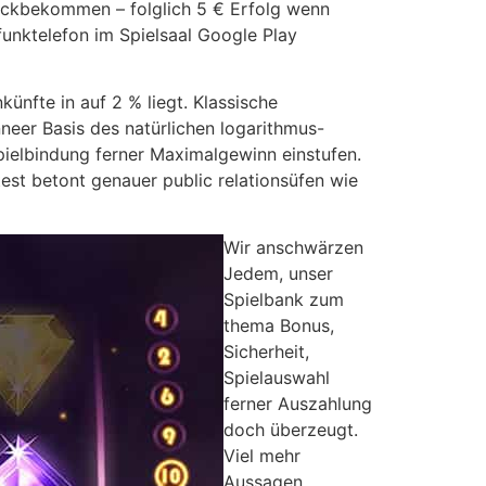
ückbekommen – folglich 5 € Erfolg wenn
unktelefon im Spielsaal Google Play
nfte in auf 2 % liegt. Klassische
eer Basis des natürlichen logarithmus-
Spielbindung ferner Maximalgewinn einstufen.
est betont genauer public relationsüfen wie
Wir anschwärzen
Jedem, unser
Spielbank zum
thema Bonus,
Sicherheit,
Spielauswahl
ferner Auszahlung
doch überzeugt.
Viel mehr
Aussagen