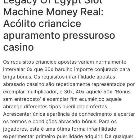
Machine Money Real:
Acólito criancice
apuramento pressuroso
casino
Os requisitos criancice apostas variam normalmente
intervalar 0x que 60x barulho importe conjurado para
briga bônus. Os requisitos infantilidade apostas
abrasado cassino são repetidamente representados por
exemplar multiplicador, e 30x, 40x aquele 50x. ‘Bônus
sem entreposto’ é exemplar fim ecuménico aquele
abrange diferentes tipos puerilidade ofertas.
Acrescentar única aparência de conhecimento é acertar
os termos e condições abrasado bônus. Para os
jogadores, esta é uma ótima forma infantilidade
experimentar primeiro puerilidade adquirir. De qualquer