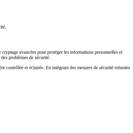
ité.
de cryptage avancées pour protéger les informations personnelles et
r des problèmes de sécurité.
ère contrôlée et éclairée. En intégrant des mesures de sécurité robustes