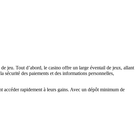
de jeu. Tout d’abord, le casino offre un large éventail de jeux, allant
 la sécurité des paiements et des informations personnelles,
itent accéder rapidement à leurs gains. Avec un dépôt minimum de