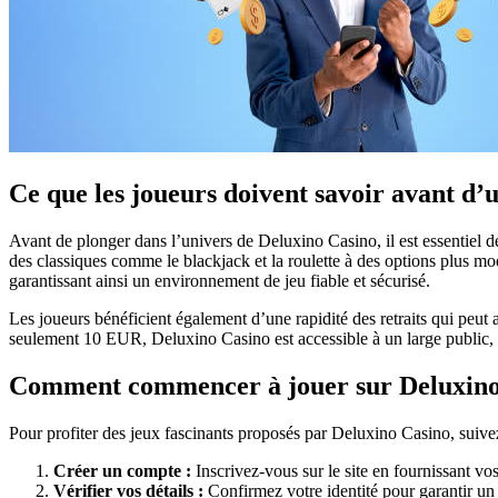
Ce que les joueurs doivent savoir avant d’u
Avant de plonger dans l’univers de Deluxino Casino, il est essentiel de
des classiques comme le blackjack et la roulette à des options plus mod
garantissant ainsi un environnement de jeu fiable et sécurisé.
Les joueurs bénéficient également d’une rapidité des retraits qui peut
seulement 10 EUR, Deluxino Casino est accessible à un large public, of
Comment commencer à jouer sur Deluxino
Pour profiter des jeux fascinants proposés par Deluxino Casino, suivez
Créer un compte :
Inscrivez-vous sur le site en fournissant vo
Vérifier vos détails :
Confirmez votre identité pour garantir un