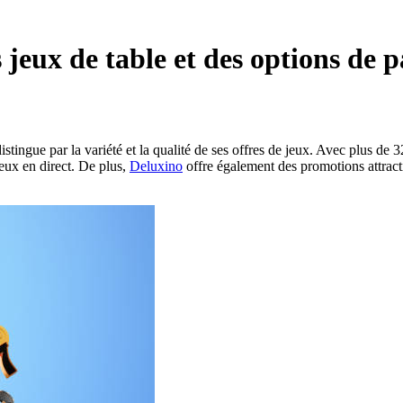
jeux de table et des options de p
ingue par la variété et la qualité de ses offres de jeux. Avec plus de 
eux en direct. De plus,
Deluxino
offre également des promotions attracti