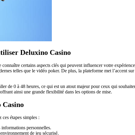
tiliser Deluxino Casino
 connaître certains aspects clés qui peuvent influencer votre expérience 
ernes telles que le vidéo poker. De plus, la plateforme met l’accent sur
 aller de 0 à 48 heures, ce qui est un atout majeur pour ceux qui souha
frant ainsi une grande flexibilité dans les options de mise.
 Casino
 ces étapes simples :
s informations personnelles.
 environnement de jeu sécurisé.