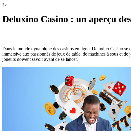
Ir
?>
al
contenido
Deluxino Casino : un aperçu des 
Dans le monde dynamique des casinos en ligne, Deluxino Casino se dist
immersive aux passionnés de jeux de table, de machines à sous et de j
joueurs doivent savoir avant de se lancer.